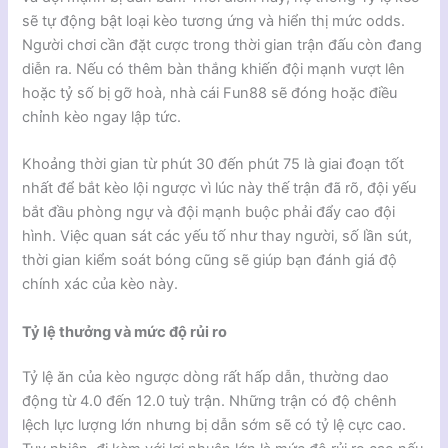
sẽ tự động bật loại kèo tương ứng và hiển thị mức odds.
Người chơi cần đặt cược trong thời gian trận đấu còn đang
diễn ra. Nếu có thêm bàn thắng khiến đội mạnh vượt lên
hoặc tỷ số bị gỡ hoà, nhà cái Fun88 sẽ đóng hoặc điều
chỉnh kèo ngay lập tức.
Khoảng thời gian từ phút 30 đến phút 75 là giai đoạn tốt
nhất để bắt kèo lội ngược vì lúc này thế trận đã rõ, đội yếu
bắt đầu phòng ngự và đội mạnh buộc phải đẩy cao đội
hình. Việc quan sát các yếu tố như thay người, số lần sút,
thời gian kiểm soát bóng cũng sẽ giúp bạn đánh giá độ
chính xác của kèo này.
Tỷ lệ thưởng và mức độ rủi ro
Tỷ lệ ăn của kèo ngược dòng rất hấp dẫn, thường dao
động từ 4.0 đến 12.0 tuỳ trận. Những trận có độ chênh
lệch lực lượng lớn nhưng bị dẫn sớm sẽ có tỷ lệ cực cao.