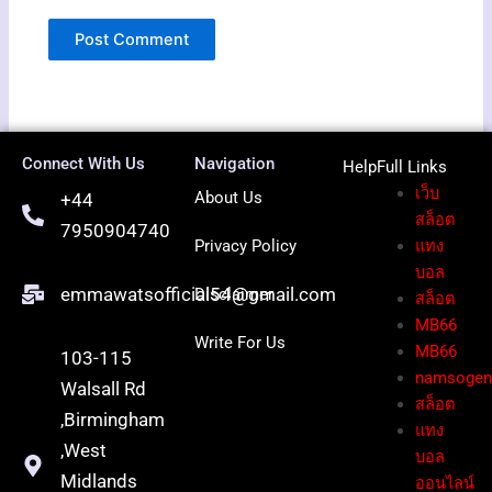
Connect With Us
Navigation
HelpFull Li
nks
เว็บ
About Us
+44
สล็อต
7950904740
Privacy Policy
แทง
บอล
emmawatsofficial54@gmail.com
Disclaimer
สล็อต
MB66
Write For Us
MB66
103-115
namsoge
Walsall Rd
สล็อต
,Birmingham
แทง
,West
บอล
Midlands
ออนไลน์