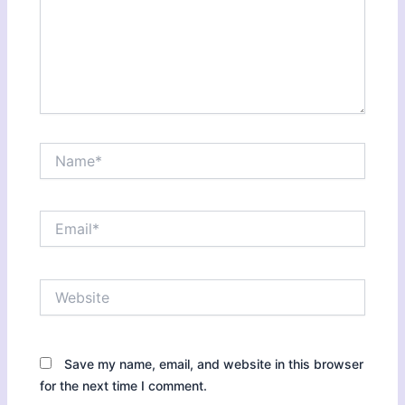
Name*
Email*
Website
Save my name, email, and website in this browser
for the next time I comment.