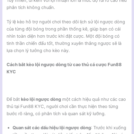
Tuy nhiên, đi kèm với lợi nhuận lớn là mức độ rủi ro cao nếu
phân tích không chuẩn.
Tỷ lệ kèo hỗ trợ người chơi theo dõi lịch sử lội ngược dòng
của từng đội bóng trong phần thống kê, giúp bạn có cái
nhìn toàn diện hơn trước khi đặt cược. Một đội bóng có
tinh thần chiến đấu tốt, thường xuyên thắng ngược sẽ là
lựa chọn lý tưởng cho kèo này.
Cách bắt kèo lội ngược dòng từ cao thủ cá cược Fun88
KYC
Để bắt
kèo lội ngược dòng
một cách hiệu quả như các cao
thủ tại Fun88 KYC, người chơi cần thực hiện theo từng
bước rõ ràng, có phân tích và quan sát kỹ lưỡng.
Quan sát các dấu hiệu lội ngược dòng
: Trước khi xuống